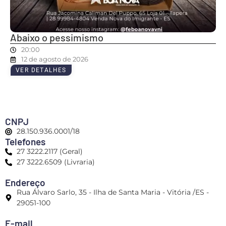
Abaixo o pessimismo
20:00
12 de agosto de 2026
VER DETALHES
CNPJ
28.150.936.0001/18
Telefones
27 3222.2117 (Geral)
27 3222.6509 (Livraria)
Endereço
Rua Álvaro Sarlo, 35 - Ilha de Santa Maria - Vitória /ES -
29051-100
E-mail