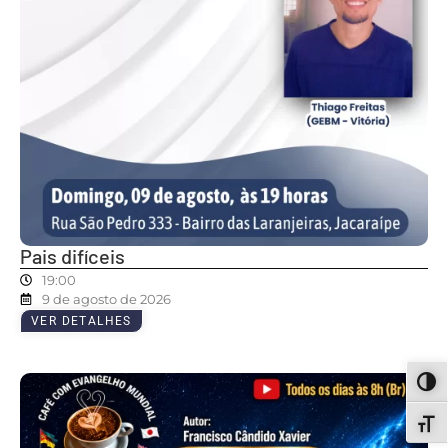
Pais difíceis
19:00
9 de agosto de 2026
VER DETALHES
ALT
ALT