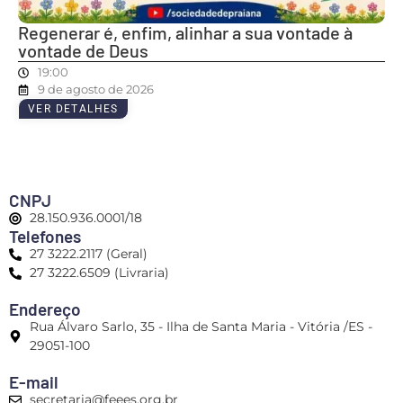
Regenerar é, enfim, alinhar a sua vontade à
vontade de Deus
19:00
9 de agosto de 2026
VER DETALHES
CNPJ
28.150.936.0001/18
Telefones
27 3222.2117 (Geral)
27 3222.6509 (Livraria)
Endereço
Rua Álvaro Sarlo, 35 - Ilha de Santa Maria - Vitória /ES -
29051-100
E-mail
secretaria@feees.org.br