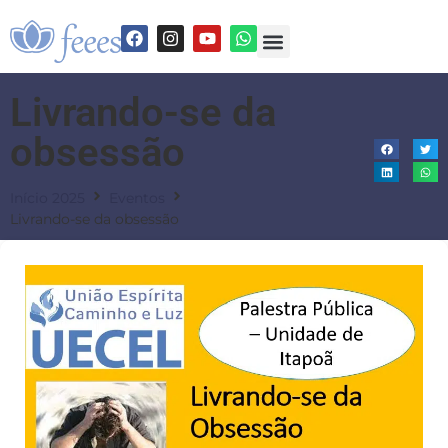
Livrando-se da
obsessão
Início 2025
Eventos
Livrando-se da obsessão