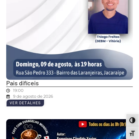
Pais difíceis
19:00
9 de agosto de 2026
VER DETALHES
ALT
ALT