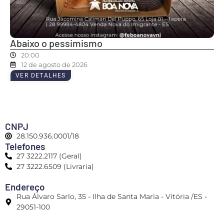
Abaixo o pessimismo
20:00
12 de agosto de 2026
VER DETALHES
CNPJ
28.150.936.0001/18
Telefones
27 3222.2117 (Geral)
27 3222.6509 (Livraria)
Endereço
Rua Álvaro Sarlo, 35 - Ilha de Santa Maria - Vitória /ES -
29051-100