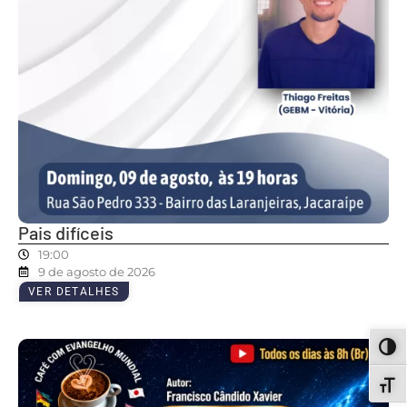
Pais difíceis
19:00
9 de agosto de 2026
VER DETALHES
ALT
ALT