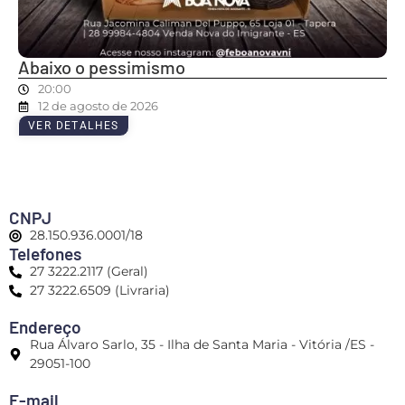
Abaixo o pessimismo
20:00
12 de agosto de 2026
VER DETALHES
CNPJ
28.150.936.0001/18
Telefones
27 3222.2117 (Geral)
27 3222.6509 (Livraria)
Endereço
Rua Álvaro Sarlo, 35 - Ilha de Santa Maria - Vitória /ES -
29051-100
E-mail