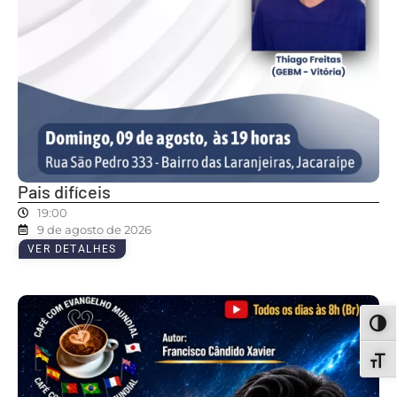
Pais difíceis
19:00
9 de agosto de 2026
VER DETALHES
ALT
ALT