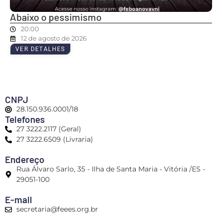
Abaixo o pessimismo
20:00
12 de agosto de 2026
VER DETALHES
CNPJ
28.150.936.0001/18
Telefones
27 3222.2117 (Geral)
27 3222.6509 (Livraria)
Endereço
Rua Álvaro Sarlo, 35 - Ilha de Santa Maria - Vitória /ES -
29051-100
E-mail
secretaria@feees.org.br