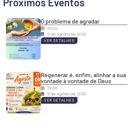
Próximos Eventos
O problema de agradar
19:00
9 de agosto de 2026
VER DETALHES
Regenerar é, enfim, alinhar a sua
vontade à vontade de Deus
19:00
9 de agosto de 2026
VER DETALHES