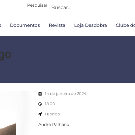
Pesquisar
s
Documentos
Revista
Loja Desdobra
Clube do
igo
14 de janeiro de 2024
18:00
Híbrido
André Palhano