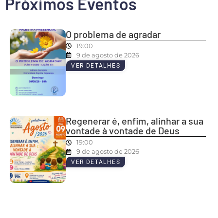
Próximos Eventos
O problema de agradar
19:00
9 de agosto de 2026
VER DETALHES
Regenerar é, enfim, alinhar a sua
vontade à vontade de Deus
19:00
9 de agosto de 2026
VER DETALHES