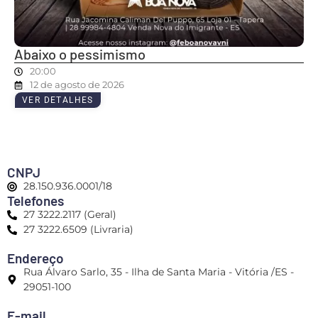
Abaixo o pessimismo
20:00
12 de agosto de 2026
VER DETALHES
CNPJ
28.150.936.0001/18
Telefones
27 3222.2117 (Geral)
27 3222.6509 (Livraria)
Endereço
Rua Álvaro Sarlo, 35 - Ilha de Santa Maria - Vitória /ES -
29051-100
E-mail