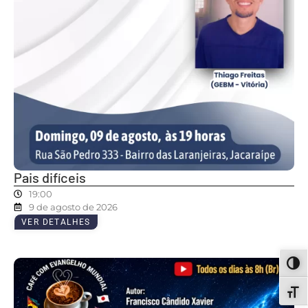
Pais difíceis
19:00
9 de agosto de 2026
VER DETALHES
ALT
ALT