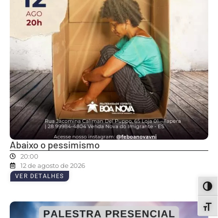
Abaixo o pessimismo
20:00
12 de agosto de 2026
VER DETALHES
ALT
ALT