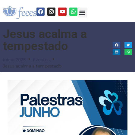
Jesus acalma a
tempestado
Início 2025
Eventos
Jesus acalma a tempestado