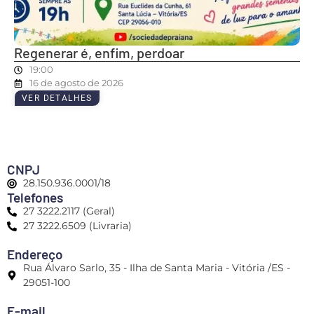
Regenerar é, enfim, perdoar
19:00
16 de agosto de 2026
VER DETALHES
CNPJ
28.150.936.0001/18
Telefones
27 3222.2117 (Geral)
27 3222.6509 (Livraria)
Endereço
Rua Álvaro Sarlo, 35 - Ilha de Santa Maria - Vitória /ES -
29051-100
E-mail