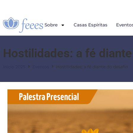
Sobre
Casas Espíritas
Evento
Hostilidades: a fé diant
Início 2025
Eventos
Hostilidades: a fé diante do desafio