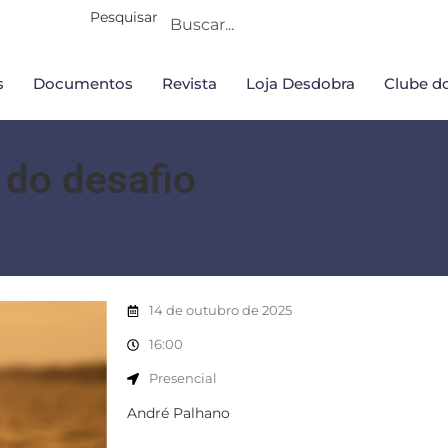
Pesquisar
s
Documentos
Revista
Loja Desdobra
Clube do
e do desafio
14 de outubro de 2025
16:00
Presencial
André Palhano