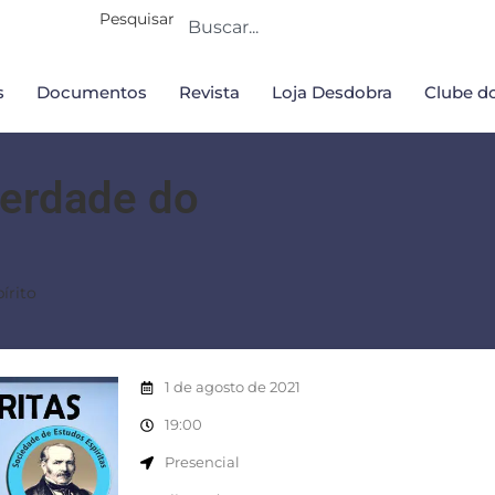
Pesquisar
s
Documentos
Revista
Loja Desdobra
Clube do
berdade do
írito
1 de agosto de 2021
19:00
Presencial