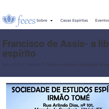
Sobre
Casas Espíritas
Evento
Francisco de Assis- a li
espírito
Início 2025
Eventos
Francisco de Assis- a liberdade do esp