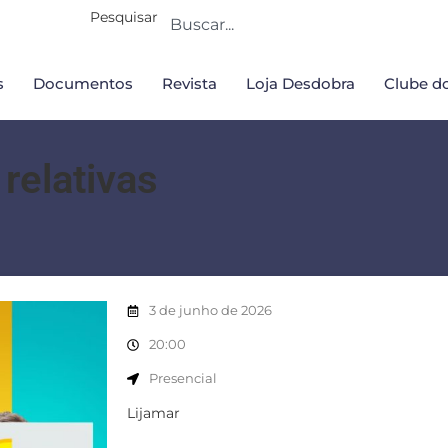
Pesquisar
s
Documentos
Revista
Loja Desdobra
Clube do
 relativas
3 de junho de 2026
20:00
Presencial
Lijamar