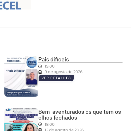
Pais difíceis
19:00
9 de agosto de 2026
VER DETALHES
Bem-aventurados os que tem os
olhos fechados
18:00
12 de agosto de 2026