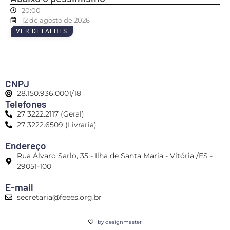
20:00
12 de agosto de 2026
VER DETALHES
CNPJ
28.150.936.0001/18
Telefones
27 3222.2117 (Geral)
27 3222.6509 (Livraria)
Endereço
Rua Álvaro Sarlo, 35 - Ilha de Santa Maria - Vitória /ES -
29051-100
E-mail
secretaria@feees.org.br
by designmaster