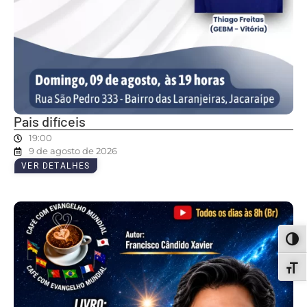
Pais difíceis
19:00
9 de agosto de 2026
VER DETALHES
ALT
ALT