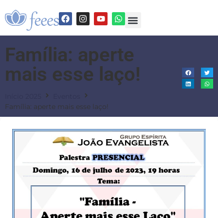
Família: aperte
mais esse laço!
Início 2025
Eventos
Família: aperte mais esse laço!