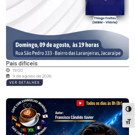
Pais difíceis
19:00
9 de agosto de 2026
VER DETALHES
ALT
ALT