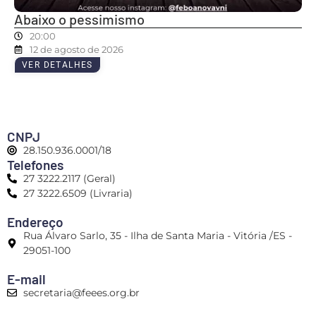
Abaixo o pessimismo
20:00
12 de agosto de 2026
VER DETALHES
CNPJ
28.150.936.0001/18
Telefones
27 3222.2117 (Geral)
27 3222.6509 (Livraria)
Endereço
Rua Álvaro Sarlo, 35 - Ilha de Santa Maria - Vitória /ES -
29051-100
E-mail
secretaria@feees.org.br