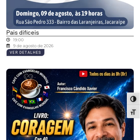
Pais difíceis
19:00
9 de agosto de 2026
VER DETALHES
ALT
ALT