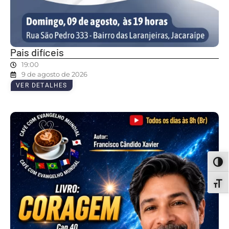
Pais difíceis
19:00
9 de agosto de 2026
VER DETALHES
ALT
ALT