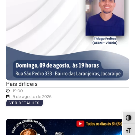
Pais difíceis
19:00
9 de agosto de 2026
VER DETALHES
ALT
ALT