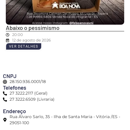
Abaixo o pessimismo
20:00
12 de agosto de 2026
VER DETALHES
CNPJ
28.150.936.0001/18
Telefones
27 3222.2117 (Geral)
27 3222.6509 (Livraria)
Endereço
Rua Álvaro Sarlo, 35 - Ilha de Santa Maria - Vitória /ES -
29051-100