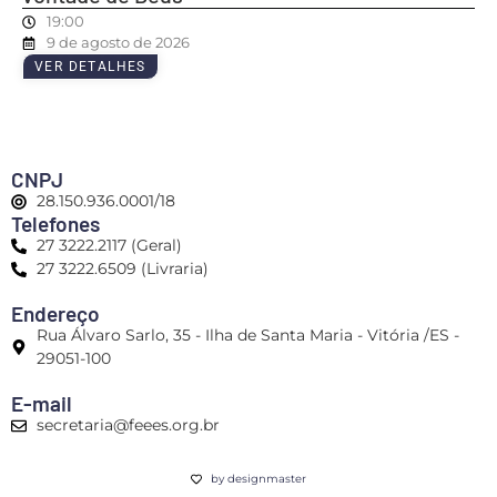
19:00
9 de agosto de 2026
VER DETALHES
CNPJ
28.150.936.0001/18
Telefones
27 3222.2117 (Geral)
27 3222.6509 (Livraria)
Endereço
Rua Álvaro Sarlo, 35 - Ilha de Santa Maria - Vitória /ES -
29051-100
E-mail
secretaria@feees.org.br
by designmaster