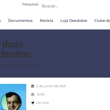
Pesquisar
s
Documentos
Revista
Loja Desdobra
Clube do
: duas
destino
das para o mesmo destino
5 de junho de 2021
15:00
On-line