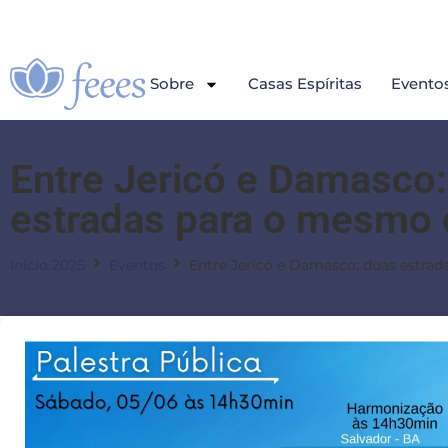
Sobre
Casas Espíritas
Evento
Entre Jericó e Damasco
estradas para o mesmo 
Início 2025
Eventos
Entre Jericó e Damasco: duas estra