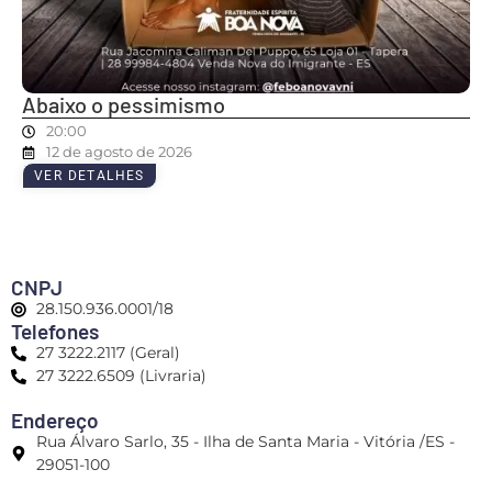
Abaixo o pessimismo
20:00
12 de agosto de 2026
VER DETALHES
CNPJ
28.150.936.0001/18
Telefones
27 3222.2117 (Geral)
27 3222.6509 (Livraria)
Endereço
Rua Álvaro Sarlo, 35 - Ilha de Santa Maria - Vitória /ES -
29051-100