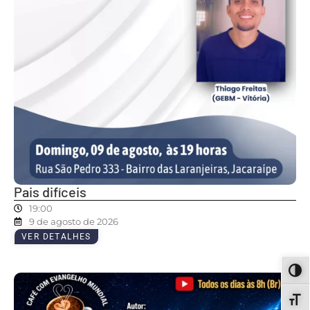
Pais difíceis
19:00
9 de agosto de 2026
VER DETALHES
ALT
ALT