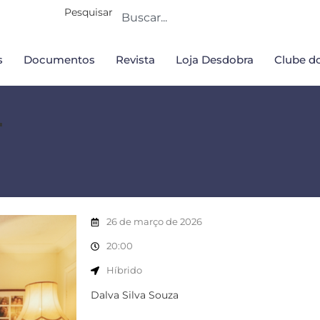
Pesquisar
s
Documentos
Revista
Loja Desdobra
Clube do
r
26 de março de 2026
20:00
Híbrido
Dalva Silva Souza