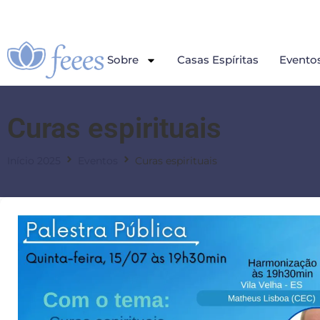
Sobre
Casas Espíritas
Evento
Curas espirituais
Início 2025
Eventos
Curas espirituais