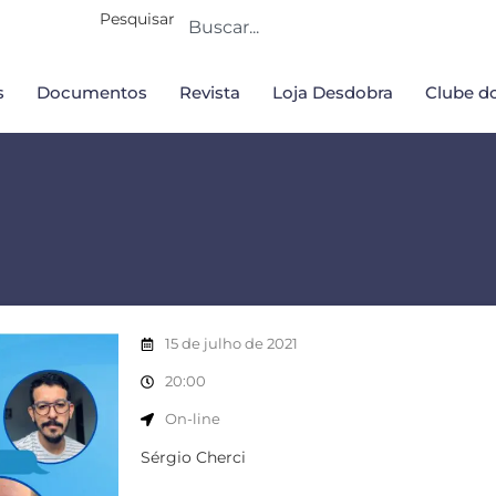
Pesquisar
s
Documentos
Revista
Loja Desdobra
Clube do
15 de julho de 2021
20:00
On-line
Sérgio Cherci