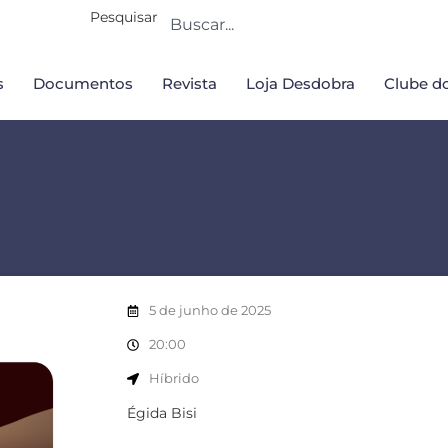
Pesquisar
s
Documentos
Revista
Loja Desdobra
Clube do
5 de junho de 2025
20:00
Híbrido
Égida Bisi