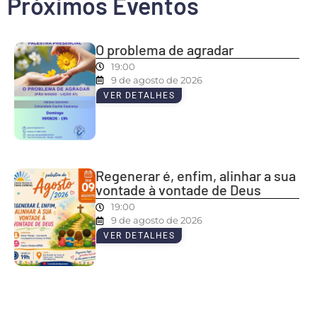
Próximos Eventos
O problema de agradar
19:00
9 de agosto de 2026
VER DETALHES
Regenerar é, enfim, alinhar a sua
vontade à vontade de Deus
19:00
9 de agosto de 2026
VER DETALHES