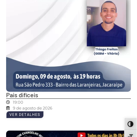
Pais difíceis
19:00
9 de agosto de 2026
VER DETALHES
ALT