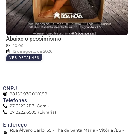
Abaixo o pessimismo
20:00
12 de agosto de 2026
VER DETALHES
CNPJ
28.150.936.0001/18
Telefones
27 3222.2117 (Geral)
27 3222.6509 (Livraria)
Endereço
Rua Álvaro Sarlo, 35 - Ilha de Santa Maria - Vitória /ES -