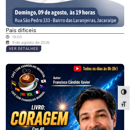
Pais difíceis
19:00
9 de agosto de 2026
VER DETALHES
ALT
ALT