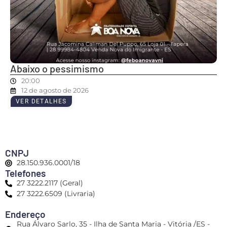
Abaixo o pessimismo
20:00
12 de agosto de 2026
VER DETALHES
CNPJ
28.150.936.0001/18
Telefones
27 3222.2117 (Geral)
27 3222.6509 (Livraria)
Endereço
Rua Álvaro Sarlo, 35 - Ilha de Santa Maria - Vitória /ES -