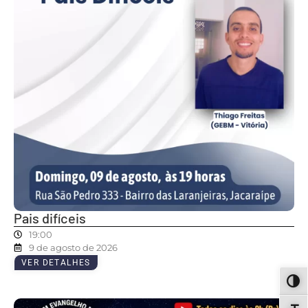
Pais difíceis
19:00
9 de agosto de 2026
VER DETALHES
ALT