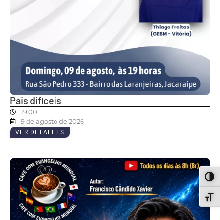
Pais difíceis
19:00
9 de agosto de 2026
VER DETALHES
ALT
ALT