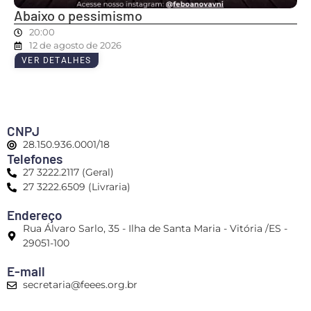
Abaixo o pessimismo
20:00
12 de agosto de 2026
VER DETALHES
CNPJ
28.150.936.0001/18
Telefones
27 3222.2117 (Geral)
27 3222.6509 (Livraria)
Endereço
Rua Álvaro Sarlo, 35 - Ilha de Santa Maria - Vitória /ES -
29051-100
E-mail
secretaria@feees.org.br