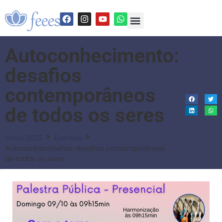
Autoconhecimento:
desafios
contemporâneos
de todos os seres
Início 2025
Eventos
Autoconhecimento: desafios contemporâneos
de todos os seres