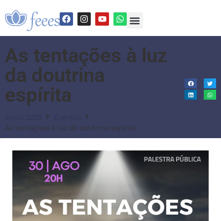
As tentações à luz
da doutrina
espírita
Início 2025
Eventos
As tentações à luz da doutrina espírita