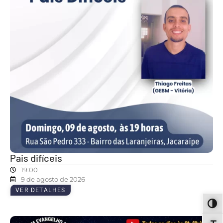
Pais difíceis
19:00
9 de agosto de 2026
VER DETALHES
ALT