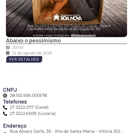
Abaixo o pessimismo
20:00
12 de agosto de 2026
VER DETALHES
CNPJ
28.150.936.0001/18
Telefones
27 3222.2117 (Geral)
27 3222.6509 (Livraria)
Endereço
Rua Álvaro Sarlo, 35 - Ilha de Santa Maria - Vitória /ES -