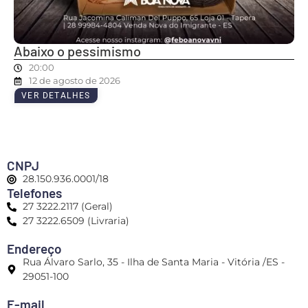
Abaixo o pessimismo
20:00
12 de agosto de 2026
VER DETALHES
CNPJ
28.150.936.0001/18
Telefones
27 3222.2117 (Geral)
27 3222.6509 (Livraria)
Endereço
Rua Álvaro Sarlo, 35 - Ilha de Santa Maria - Vitória /ES -
29051-100
E-mail