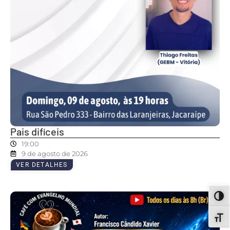
Pais difíceis
19:00
9 de agosto de 2026
VER DETALHES
ALT
ALT