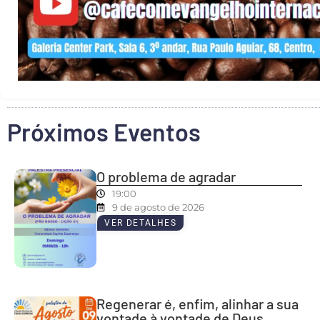
Próximos Eventos
O problema de agradar
19:00
9 de agosto de 2026
VER DETALHES
Regenerar é, enfim, alinhar a sua
vontade à vontade de Deus