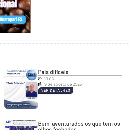
Pais difíceis
19:00
9 de agosto de 2026
VER DETALHES
Bem-aventurados os que tem os
olhos fechados