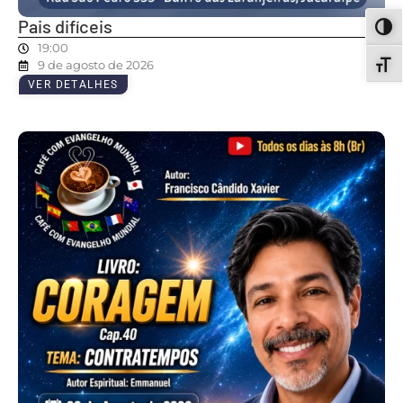
Pais difíceis
ALT
19:00
9 de agosto de 2026
ALT
VER DETALHES