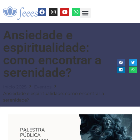
Ansiedade e
espiritualidade:
como encontrar a
serenidade?
Início 2025
Eventos
Ansiedade e espiritualidade: como encontrar a
serenidade?