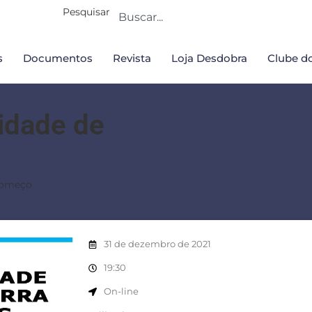
Pesquisar
s
Documentos
Revista
Loja Desdobra
Clube do
idade de
começo
31 de dezembro de 2021
19:30
On-line