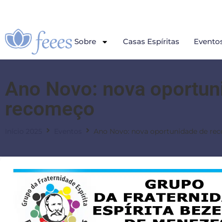
Sobre
Casas Espíritas
Evento
Ano Novo: nova oportun
recomeço
Início 2025
Eventos
Ano Novo: nova oportunidade de re