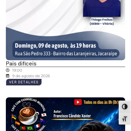
Pais difíceis
19:00
9 de agosto de 2026
VER DETALHES
ALT
ALT