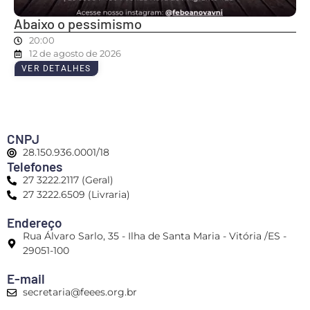
Abaixo o pessimismo
20:00
12 de agosto de 2026
VER DETALHES
CNPJ
28.150.936.0001/18
Telefones
27 3222.2117 (Geral)
27 3222.6509 (Livraria)
Endereço
Rua Álvaro Sarlo, 35 - Ilha de Santa Maria - Vitória /ES -
29051-100
E-mail
secretaria@feees.org.br