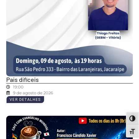
Pais difíceis
19:00
9 de agosto de 2026
VER DETALHES
ALT
ALT