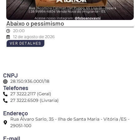
Abaixo o pessimismo
20:00
12 de agosto de 2026
VER DETALHES
CNPJ
28.150.936.0001/18
Telefones
27 3222.2117 (Geral)
27 3222.6509 (Livraria)
Endereço
Rua Álvaro Sarlo, 35 - Ilha de Santa Maria - Vitória /ES -
29051-100
E-mail