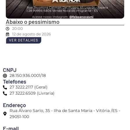
Abaixo o pessimismo
20:00
12 de agosto de 2026
VER DETALHES
CNPJ
28.150.936.0001/18
Telefones
27 3222.2117 (Geral)
27 3222.6509 (Livraria)
Endereço
Rua Álvaro Sarlo, 35 - Ilha de Santa Maria - Vitória /ES -
29051-100
E-mail