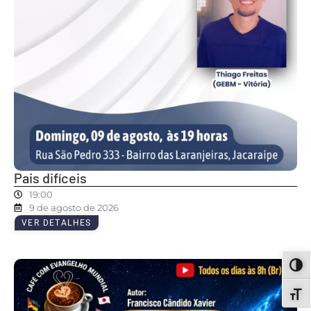
Pais difíceis
19:00
9 de agosto de 2026
VER DETALHES
ALT
ALT