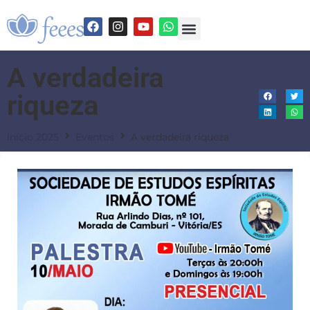
A verdadeira
riqueza
Início 2025
Eventos
A verdadeira riqueza