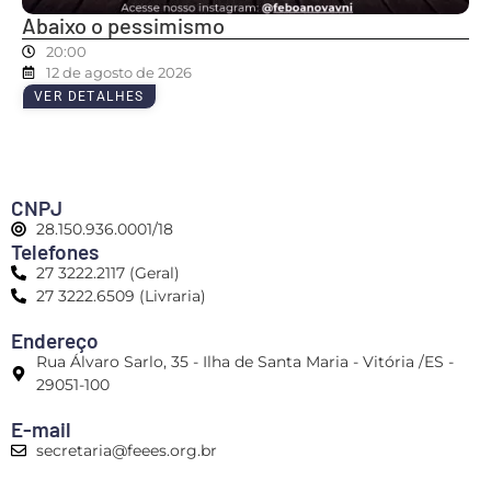
Abaixo o pessimismo
20:00
12 de agosto de 2026
VER DETALHES
CNPJ
28.150.936.0001/18
Telefones
27 3222.2117 (Geral)
27 3222.6509 (Livraria)
Endereço
Rua Álvaro Sarlo, 35 - Ilha de Santa Maria - Vitória /ES -
29051-100
E-mail
secretaria@feees.org.br