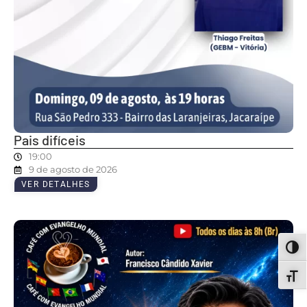
Pais difíceis
19:00
9 de agosto de 2026
VER DETALHES
ALT
ALT