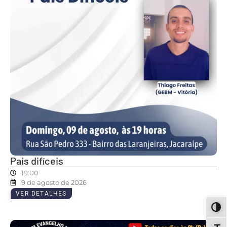
Pais difíceis
19:00
9 de agosto de 2026
VER DETALHES
ALT