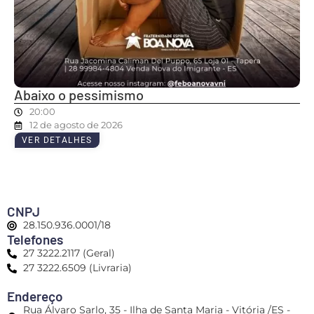
Abaixo o pessimismo
20:00
12 de agosto de 2026
VER DETALHES
CNPJ
28.150.936.0001/18
Telefones
27 3222.2117 (Geral)
27 3222.6509 (Livraria)
Endereço
Rua Álvaro Sarlo, 35 - Ilha de Santa Maria - Vitória /ES -