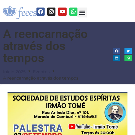
A reencarnação
através dos
tempos
Início 2025
Eventos
A reencarnação através dos tempos