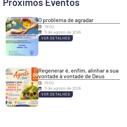
Próximos Eventos
O problema de agradar
19:00
9 de agosto de 2026
VER DETALHES
Regenerar é, enfim, alinhar a sua
vontade à vontade de Deus
19:00
9 de agosto de 2026
VER DETALHES