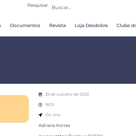
Pesquisar
s
Documentos
Revista
Loja Desdobra
Clube do
25 de outubro de 2020
18:10
On-line
Adriana Korres