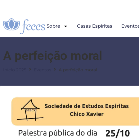
Sobre
Casas Espíritas
Evento
A perfeição moral
Início 2025
Eventos
A perfeição moral