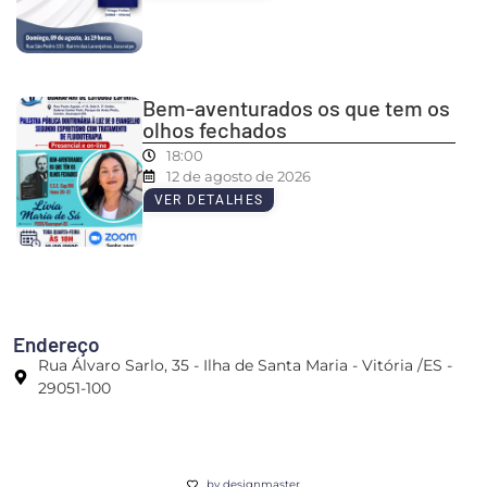
Bem-aventurados os que tem os
olhos fechados
18:00
12 de agosto de 2026
VER DETALHES
Endereço
Rua Álvaro Sarlo, 35 - Ilha de Santa Maria - Vitória /ES -
29051-100
by designmaster