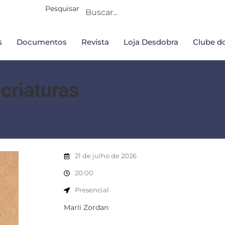
Pesquisar
s
Documentos
Revista
Loja Desdobra
Clube do
 criaturas
21 de julho de 2026
20:00
Presencial
Marli Zordan