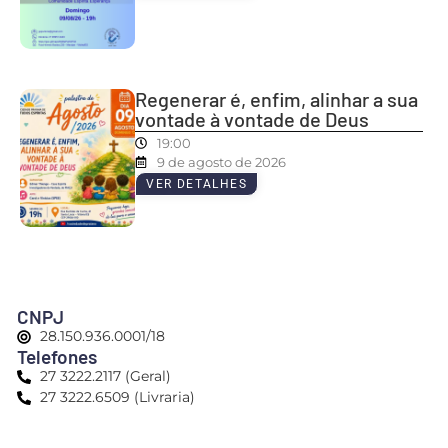
Regenerar é, enfim, alinhar a sua
vontade à vontade de Deus
19:00
9 de agosto de 2026
VER DETALHES
CNPJ
28.150.936.0001/18
Telefones
27 3222.2117 (Geral)
27 3222.6509 (Livraria)