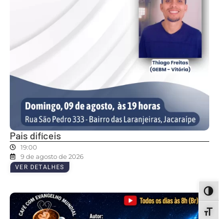
Pais difíceis
19:00
9 de agosto de 2026
VER DETALHES
ALT
ALT