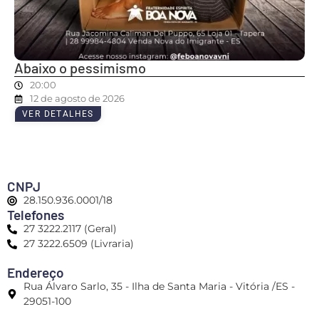
Abaixo o pessimismo
20:00
12 de agosto de 2026
VER DETALHES
CNPJ
28.150.936.0001/18
Telefones
27 3222.2117 (Geral)
27 3222.6509 (Livraria)
Endereço
Rua Álvaro Sarlo, 35 - Ilha de Santa Maria - Vitória /ES -
29051-100