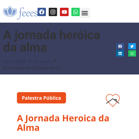
A jornada heróica
da alma
Início 2025
Eventos
A jornada heróica da alma