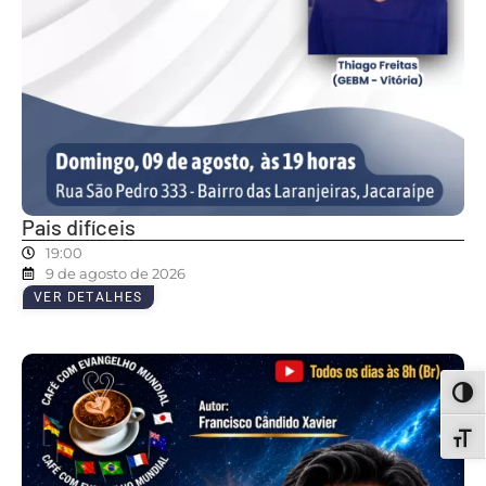
Pais difíceis
19:00
9 de agosto de 2026
VER DETALHES
ALT
ALT