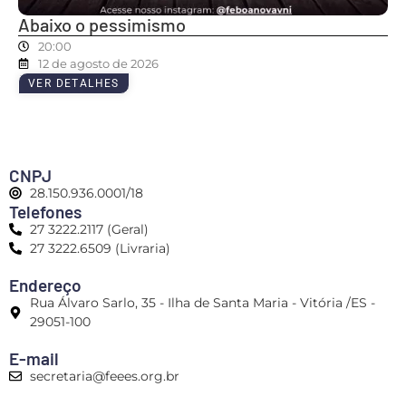
Abaixo o pessimismo
20:00
12 de agosto de 2026
VER DETALHES
CNPJ
28.150.936.0001/18
Telefones
27 3222.2117 (Geral)
27 3222.6509 (Livraria)
Endereço
Rua Álvaro Sarlo, 35 - Ilha de Santa Maria - Vitória /ES -
29051-100
E-mail
secretaria@feees.org.br