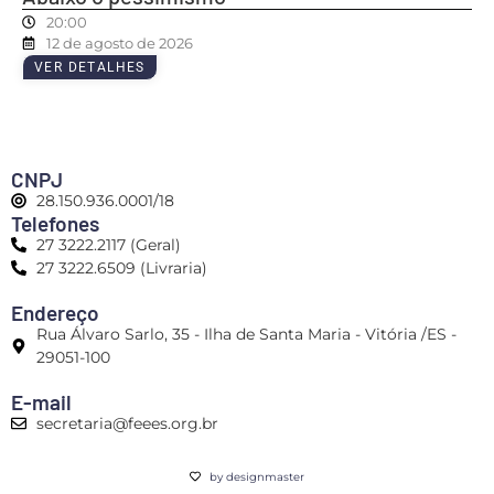
20:00
12 de agosto de 2026
VER DETALHES
CNPJ
28.150.936.0001/18
Telefones
27 3222.2117 (Geral)
27 3222.6509 (Livraria)
Endereço
Rua Álvaro Sarlo, 35 - Ilha de Santa Maria - Vitória /ES -
29051-100
E-mail
secretaria@feees.org.br
by designmaster