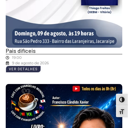
Pais difíceis
19:00
9 de agosto de 2026
VER DETALHES
ALT
ALT