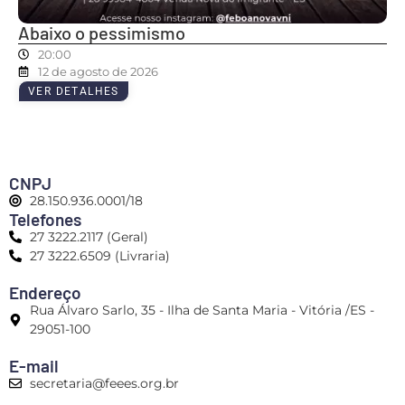
Abaixo o pessimismo
20:00
12 de agosto de 2026
VER DETALHES
CNPJ
28.150.936.0001/18
Telefones
27 3222.2117 (Geral)
27 3222.6509 (Livraria)
Endereço
Rua Álvaro Sarlo, 35 - Ilha de Santa Maria - Vitória /ES -
29051-100
E-mail
secretaria@feees.org.br