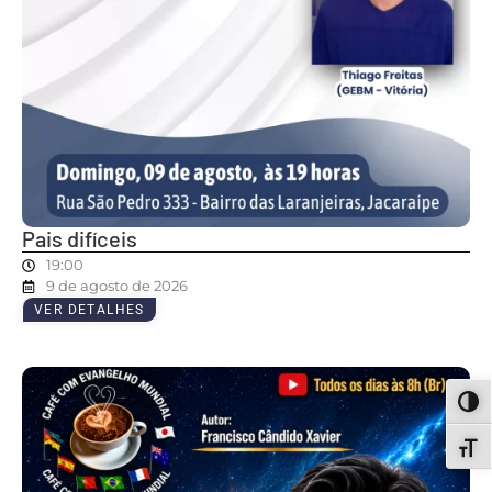
Pais difíceis
19:00
9 de agosto de 2026
VER DETALHES
ALT
ALT