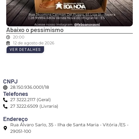
Abaixo o pessimismo
20:00
12 de agosto de 2026
VER DETALHES
CNPJ
28.150.936.0001/18
Telefones
27 3222.2117 (Geral)
27 3222.6509 (Livraria)
Endereço
Rua Álvaro Sarlo, 35 - Ilha de Santa Maria - Vitória /ES -
29051-100