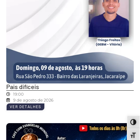
Pais difíceis
19:00
9 de agosto de 2026
VER DETALHES
ALT
ALT