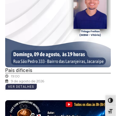
Pais difíceis
19:00
9 de agosto de 2026
VER DETALHES
ALT
ALT