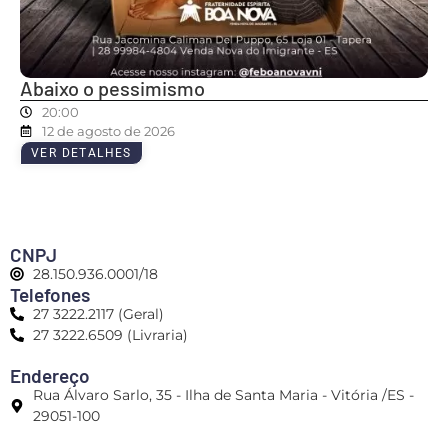
Abaixo o pessimismo
20:00
12 de agosto de 2026
VER DETALHES
CNPJ
28.150.936.0001/18
Telefones
27 3222.2117 (Geral)
27 3222.6509 (Livraria)
Endereço
Rua Álvaro Sarlo, 35 - Ilha de Santa Maria - Vitória /ES -
29051-100