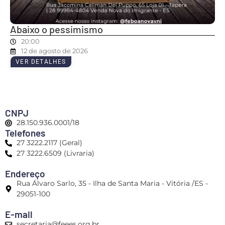
Abaixo o pessimismo
20:00
12 de agosto de 2026
VER DETALHES
CNPJ
28.150.936.0001/18
Telefones
27 3222.2117 (Geral)
27 3222.6509 (Livraria)
Endereço
Rua Álvaro Sarlo, 35 - Ilha de Santa Maria - Vitória /ES -
29051-100
E-mail
secretaria@feees.org.br