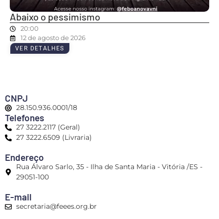
Abaixo o pessimismo
20:00
12 de agosto de 2026
VER DETALHES
CNPJ
28.150.936.0001/18
Telefones
27 3222.2117 (Geral)
27 3222.6509 (Livraria)
Endereço
Rua Álvaro Sarlo, 35 - Ilha de Santa Maria - Vitória /ES -
29051-100
E-mail
secretaria@feees.org.br