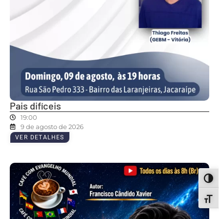
Pais difíceis
19:00
9 de agosto de 2026
VER DETALHES
ALT
ALT