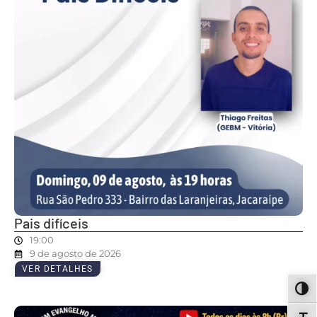
Pais difíceis
19:00
9 de agosto de 2026
VER DETALHES
ALT