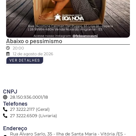
Abaixo o pessimismo
20:00
12 de agosto de 2026
VER DETALHES
CNPJ
28.150.936.0001/18
Telefones
27 3222.2117 (Geral)
27 3222.6509 (Livraria)
Endereço
Rua Álvaro Sarlo, 35 - Ilha de Santa Maria - Vitória /ES -