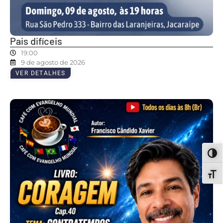
Pais difíceis
19:00
9 de agosto de 2026
VER DETALHES
ALT
ALT