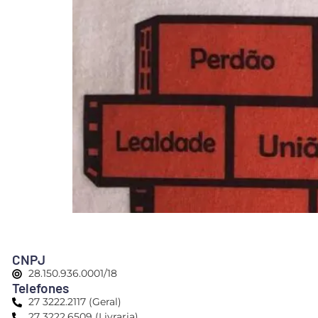
CNPJ
28.150.936.0001/18
Telefones
27 3222.2117 (Geral)
27 3222.6509 (Livraria)