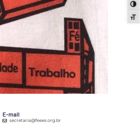
ALT
ALT
E-mail
secretaria@feees.org.br