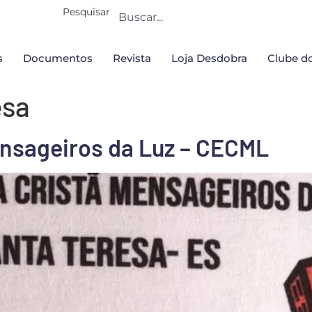
Pesquisar
s
Documentos
Revista
Loja Desdobra
Clube do
esa
ensageiros da Luz – CECML